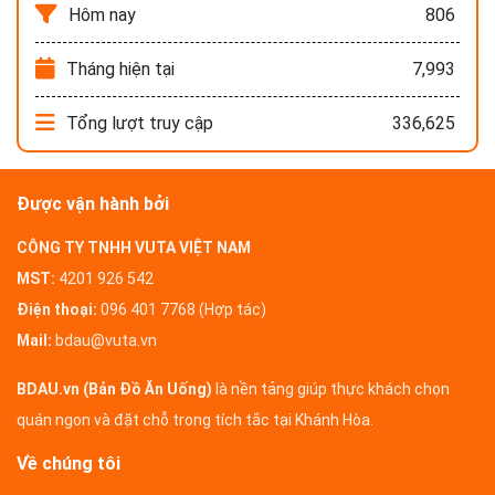
Hôm nay
806
Tháng hiện tại
7,993
Tổng lượt truy cập
336,625
Được vận hành bởi
CÔNG TY TNHH VUTA VIỆT NAM
MST:
4201 926 542
Điện thoại:
096 401 7768 (Hợp tác)
Mail:
bdau@vuta.vn
BDAU.vn (Bản Đồ Ăn Uống)
là nền tảng giúp thực khách chọn
quán ngon và đặt chỗ trong tích tắc tại Khánh Hòa.
Về chúng tôi