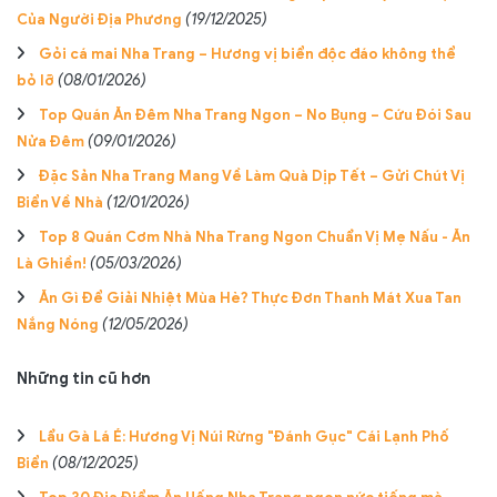
Của Người Địa Phương
(19/12/2025)
Gỏi cá mai Nha Trang – Hương vị biển độc đáo không thể
bỏ lỡ
(08/01/2026)
Top Quán Ăn Đêm Nha Trang Ngon – No Bụng – Cứu Đói Sau
Nửa Đêm
(09/01/2026)
Đặc Sản Nha Trang Mang Về Làm Quà Dịp Tết – Gửi Chút Vị
Biển Về Nhà
(12/01/2026)
Top 8 Quán Cơm Nhà Nha Trang Ngon Chuẩn Vị Mẹ Nấu - Ăn
Là Ghiền!
(05/03/2026)
Ăn Gì Để Giải Nhiệt Mùa Hè? Thực Đơn Thanh Mát Xua Tan
Nắng Nóng
(12/05/2026)
Những tin cũ hơn
Lẩu Gà Lá É: Hương Vị Núi Rừng "Đánh Gục" Cái Lạnh Phố
Biển
(08/12/2025)