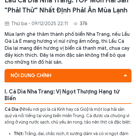
Lẩu Cá Dìa Nha Trang: TOP Món Hải Sản
"Phải Thử" Nhất Định Phải Ăn Mùa Lạnh
Thứ ba - 09/12/2025 22:11
376
Mùa lạnh ghé thăm thành phố biển Nha Trang, nếu Lẩu
Gà Lá É mang hương vị núi rừng ấm nồng, thì Lẩu Cá
Dìa lại mang đến hương vị biển cả thanh mát, chua cay
đầy kích thích. Đây là món đặc sản không thể bỏ qua
cho những tín đồ hải sản.
NỘI DUNG CHÍNH
I. Cá Dìa Nha Trang: Vị Ngọt Thượng Hạng từ Biển
I. Cá Dìa Nha Trang: Vị Ngọt Thượng Hạng từ
Biển
II. Cách Nấu Lẩu Cá Dìa Đơn Giản Tại Nhà Chuẩn Vị Nha
Trang
Cá Dìa (
Nhiều nơi gọi là cá Kình hay cá Giò
)
là một loại hải sản
quý và nổi tiếng tại vùng biển miền Trung. Cá được ưa chuộng vì
III. Top 10 Quán Hải Sản Ngon Phục Vụ Cá Dìa tại Nha
sống ở vùng nước sạch, chủ yếu ăn rong, tảo nên thịt cá đặc biệt:
Trang
Hải Sản Gió Biển:
Thịt:
Trắng, dai, chắc nịch, ít xương dăm và có vị ngọt đậm