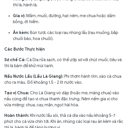
thì là, hành lá.
Gia vị:
Mắm, muối, đường, hạt nêm, me chua hoặc dấm
bỗng, ớt hiểm.
Ăn kèm:
Bún tươi, các loại rau nhúng lẩu (rau muống, bắp
chuối bào, hoa chuối).
Các Bước Thực hiện
Sơ chế Cá:
Cá Dìa rửa sạch, có thể ướp sơ với chút muối, tiêu và
thì là băm để khử mùi tanh.
Nấu Nước Lẩu (Lẩu Lá Giang):
Phi thơm hành tím, xào cà chua
cho ra màu. Đổ khoảng 1.5 - 2 lít nước vào.
Tạo vị Chua:
Cho Lá Giang vò dập (hoặc me, măng chua) vào
nấu cùng để tạo vị chua thanh đặc trưng. Nêm nếm gia vị cho
vừa miệng: chua, cay, mặn, ngọt hài hòa.
Hoàn thành:
Khi nước lẩu sôi, thả cá dìa vào nấu khoảng 5-7
phút cho cá vừa chín tới. Khi ăn, nhúng các loại rau ăn kèm và rắc
thì là, hành lá để tăng hương vị.