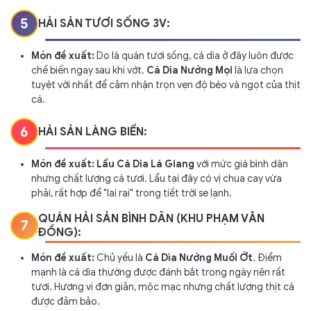
5
HẢI SẢN TƯƠI SỐNG 3V:
Món đề xuất:
Do là quán tươi sống, cá dìa ở đây luôn được
chế biến ngay sau khi vớt.
Cá Dìa Nướng Mọi
là lựa chọn
tuyệt vời nhất để cảm nhận trọn vẹn độ béo và ngọt của thịt
cá.
6
HẢI SẢN LÀNG BIỂN:
Món đề xuất:
Lẩu Cá Dìa Lá Giang
với mức giá bình dân
nhưng chất lượng cá tươi. Lẩu tại đây có vị chua cay vừa
phải, rất hợp để "lai rai" trong tiết trời se lạnh.
QUÁN HẢI SẢN BÌNH DÂN (KHU PHẠM VĂN
7
ĐỒNG):
Món đề xuất:
Chủ yếu là
Cá Dìa Nướng Muối Ớt
. Điểm
mạnh là cá dìa thường được đánh bắt trong ngày nên rất
tươi. Hương vị đơn giản, mộc mạc nhưng chất lượng thịt cá
được đảm bảo.