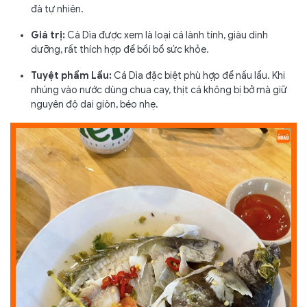
đà tự nhiên.
Hải Sản Thanh Sương:
Quán Làng Chài Nha Trang:
Giá trị:
Cá Dìa được xem là loại cá lành tính, giàu dinh
dưỡng, rất thích hợp để bồi bổ sức khỏe.
Nhà hàng Hải Sản Bốn Mùa:
Hải Sản Tươi Sống 3V:
Tuyệt phẩm Lẩu:
Cá Dìa đặc biệt phù hợp để nấu lẩu. Khi
nhúng vào nước dùng chua cay, thịt cá không bị bở mà giữ
Hải Sản Làng Biển:
nguyên độ dai giòn, béo nhẹ.
Quán Hải Sản Bình Dân (Khu Phạm Văn Đồng):
Hải Sản Cảng Cầu Đá:
Hải Sản Bãi Dài (Cam Ranh):
Quán Hải Sản Hạnh Xuân: