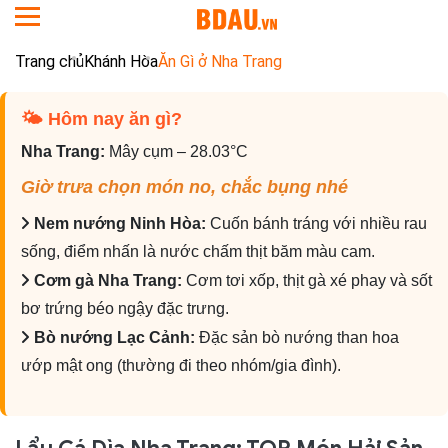
Trang chủ
Khánh Hòa
Ăn Gì ở Nha Trang
🌤 Hôm nay ăn gì?️
Nha Trang:
Mây cụm – 28.03°C
Giờ trưa chọn món no, chắc bụng nhé
Nem nướng Ninh Hòa:
Cuốn bánh tráng với nhiều rau
sống, điểm nhấn là nước chấm thịt băm màu cam.
Cơm gà Nha Trang:
Cơm tơi xốp, thịt gà xé phay và sốt
bơ trứng béo ngậy đặc trưng.
Bò nướng Lạc Cảnh:
Đặc sản bò nướng than hoa
ướp mật ong (thường đi theo nhóm/gia đình).