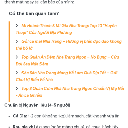
thanh mát ngay tại căn bếp của mình:
Có thể bạn quan tâm?
Mì Hoành Thánh & Mì Gia Nha Trang: Top 10 "Huyền
Thoại" Của Người Địa Phương
Gỏi cá mai Nha Trang – Hương vị biển độc đáo không
thể bỏ lỡ
Top Quán Ăn Đêm Nha Trang Ngon – No Bụng – Cứu
Đói Sau Nửa Đêm
Đặc Sản Nha Trang Mang Về Làm Quà Dịp Tết – Gửi
Chút Vị Biển Về Nhà
Top 8 Quán Cơm Nhà Nha Trang Ngon Chuẩn Vị Mẹ Nấu
- Ăn Là Ghiền!
Chuẩn bị Nguyên liệu (4-5 người)
Cá Dìa:
1-2 con (khoảng 1kg), làm sạch, cắt khoanh vừa ăn.
Rau gia vị:
Lá giang (hoặc măng chua), cà chua, hành tây,