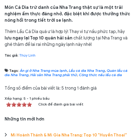
Món Cá Dìa trứ danh của Nha Trang thật sự là một trải
nghiệm ẩm thực đáng nhớ, đặc biệt khi được thưởng thức
nóng hổi trong tiết trời se lạnh.
Thèm Lẩu Cá Dìa quá ư là hợp lý! Thay vì tự nấu phức tạp, hãy
lưu ngay lại Top 10 quán hải sản
chất lượng tại Nha Trang và
ghé thăm để lai rai những ngày lạnh này nhé!
Tác giả:
Thùy Linh
Tags:
Ăn gì ở Nha Trang mùa lạnh
,
Lẩu cá dìa Nha Trang
,
Quán lẩu cá
dìa Nha Trang
,
Hải sản Nha Trang phải thử
,
Công thức nấu lẩu cá dìa
Tổng số điểm của bài viết là: 5 trong 1 đánh giá
Xếp hạng:
5
-
1
phiếu bầu
Click để đánh giá bài viết
Những tin mới hơn
Mì Hoành Thánh & Mì Gia Nha Trang: Top 10 "Huyền Thoại"