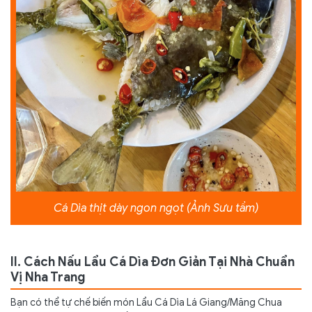
Cá Dìa thịt dày ngon ngọt (Ảnh Sưu tầm)
II. Cách Nấu Lẩu Cá Dìa Đơn Giản Tại Nhà Chuẩn
Vị Nha Trang
Bạn có thể tự chế biến món Lẩu Cá Dìa Lá Giang/Măng Chua