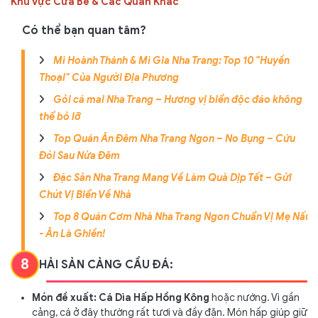
Khu vực Cửa Bé & Các Quán Khác
Có thể bạn quan tâm?
Mì Hoành Thánh & Mì Gia Nha Trang: Top 10 "Huyền
Thoại" Của Người Địa Phương
Gỏi cá mai Nha Trang – Hương vị biển độc đáo không
thể bỏ lỡ
Top Quán Ăn Đêm Nha Trang Ngon – No Bụng – Cứu
Đói Sau Nửa Đêm
Đặc Sản Nha Trang Mang Về Làm Quà Dịp Tết – Gửi
Chút Vị Biển Về Nhà
Top 8 Quán Cơm Nhà Nha Trang Ngon Chuẩn Vị Mẹ Nấu
- Ăn Là Ghiền!
8
HẢI SẢN CẢNG CẦU ĐÁ:
Món đề xuất:
Cá Dìa Hấp Hồng Kông
hoặc nướng. Vì gần
cảng, cá ở đây thường rất tươi và đầy đặn. Món hấp giúp giữ