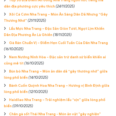
Top 30 Địa Điểm Ăn Uống Nha Trang ngon nức tiếng mà
dân địa phương cực yêu thích
(24/11/2025)
Xôi Cá Cơm Nha Trang – Món Ăn Sáng Dân Dã Nhưng “Gây
Thương Nhớ”
(21/11/2025)
Lẩu Mực Nha Trang – Đặc Sản Giòn Tươi, Ngọt Lịm Khiến
Dân Địa Phương Ăn Là Ghiền
(18/11/2025)
Gà Rán Chuẩn Vị – Điểm Hẹn Cuối Tuần Của Dân Nha Trang
(16/10/2025)
Nem Nướng Ninh Hòa – Đặc sản trứ danh xứ biển khiến ai
cũng mê tít
(16/10/2025)
Bún bò Nha Trang – Món ăn dân dã “gây thương nhớ” giữa
lòng phố biển
(14/10/2025)
Bánh Cuốn Quỳnh Hoa Nha Trang – Hương vị Bình Định giữa
lòng phố biển
(12/10/2025)
Haidilao Nha Trang – Trải nghiệm lẩu “xịn” giữa lòng phố
biển
(09/10/2025)
Chân gà sốt Thái Nha Trang - Món ăn vặt "gây nghiện"