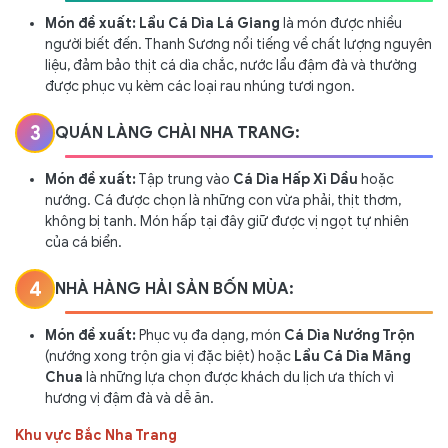
Món đề xuất:
Lẩu Cá Dìa Lá Giang
là món được nhiều
người biết đến. Thanh Sương nổi tiếng về chất lượng nguyên
liệu, đảm bảo thịt cá dìa chắc, nước lẩu đậm đà và thường
được phục vụ kèm các loại rau nhúng tươi ngon.
3
QUÁN LÀNG CHÀI NHA TRANG:
Món đề xuất:
Tập trung vào
Cá Dìa Hấp Xì Dầu
hoặc
nướng. Cá được chọn là những con vừa phải, thịt thơm,
không bị tanh. Món hấp tại đây giữ được vị ngọt tự nhiên
của cá biển.
4
NHÀ HÀNG HẢI SẢN BỐN MÙA:
Món đề xuất:
Phục vụ đa dạng, món
Cá Dìa Nướng Trộn
(nướng xong trộn gia vị đặc biệt) hoặc
Lẩu Cá Dìa Măng
Chua
là những lựa chọn được khách du lịch ưa thích vì
hương vị đậm đà và dễ ăn.
Khu vực Bắc Nha Trang