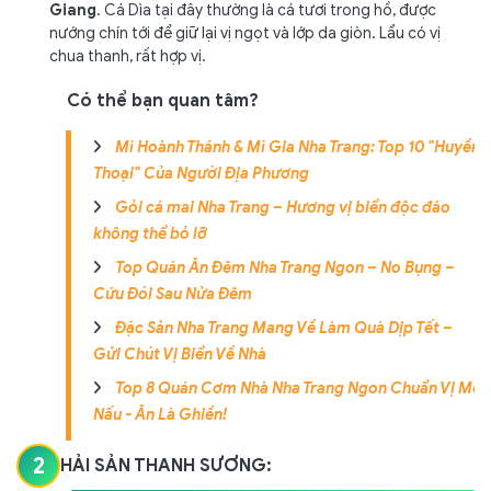
Giang
. Cá Dìa tại đây thường là cá tươi trong hồ, được
nướng chín tới để giữ lại vị ngọt và lớp da giòn. Lẩu có vị
chua thanh, rất hợp vị.
Có thể bạn quan tâm?
Mì Hoành Thánh & Mì Gia Nha Trang: Top 10 "Huyền
Thoại" Của Người Địa Phương
Gỏi cá mai Nha Trang – Hương vị biển độc đáo
không thể bỏ lỡ
Top Quán Ăn Đêm Nha Trang Ngon – No Bụng –
Cứu Đói Sau Nửa Đêm
Đặc Sản Nha Trang Mang Về Làm Quà Dịp Tết –
Gửi Chút Vị Biển Về Nhà
Top 8 Quán Cơm Nhà Nha Trang Ngon Chuẩn Vị Mẹ
Nấu - Ăn Là Ghiền!
2
HẢI SẢN THANH SƯƠNG: