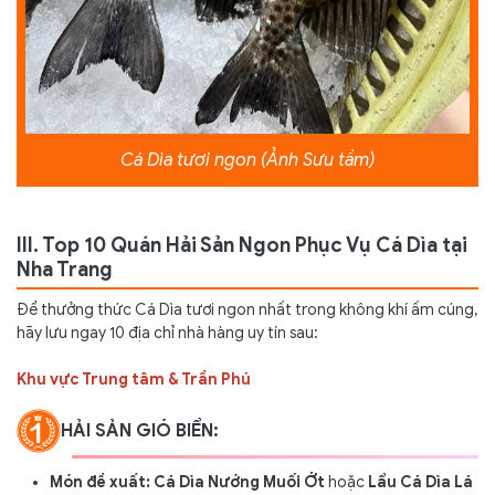
Cá Dìa tươi ngon (Ảnh Sưu tầm)
III. Top 10 Quán Hải Sản Ngon Phục Vụ Cá Dìa tại
Nha Trang
Để thưởng thức Cá Dìa tươi ngon nhất trong không khí ấm cúng,
hãy lưu ngay 10 địa chỉ nhà hàng uy tín sau:
Khu vực Trung tâm & Trần Phú
HẢI SẢN GIÓ BIỂN:
Món đề xuất:
Cá Dìa Nướng Muối Ớt
hoặc
Lẩu Cá Dìa Lá