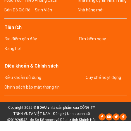
Food Tour Theo Phong Cách
Nhà hàng uy tín Nha Trang
Bản Đồ Giá Rẻ – Sinh Viên
Nhà hàng mới
Tiện ích
Địa điểm gần đây
Tìm kiếm ngay
Đang hot
Điều khoản & Chính sách
Điều khoản sử dụng
Quy chế hoạt động
Chính sách bảo mật thông tin
Copyright 2025 ©
BDAU.vn
là sản phẩm của CÔNG TY
TNHH VUTA VIỆT NAM - Đăng ký kinh doanh số
4201926542 - do Sở Kế hoạch và Đầu tư tỉnh Khánh Hòa
cấp lần đầu ngày 06 tháng 04 năm 2021