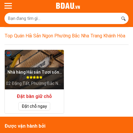
🔍
Top Quán Hải Sản Ngon Phường Bắc Nha Trang Khánh Hòa
Nhà hàng Hải sản Tươi sống
3V
02 Đặng Tất, Phường Bắc Nha
Trang, Tỉnh Khánh Hòa
Đặt bàn giữ chỗ
Đặt chỗ ngay
Được vận hành bởi