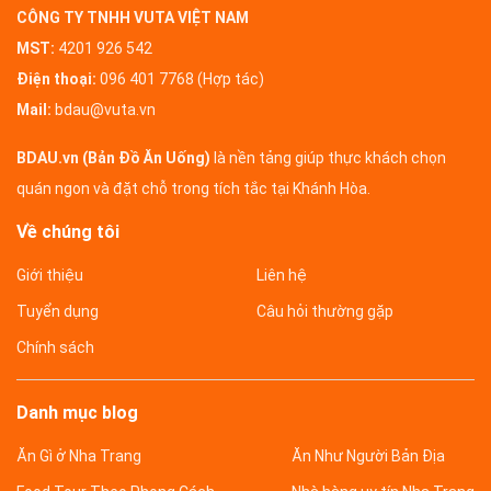
CÔNG TY TNHH VUTA VIỆT NAM
MST:
4201 926 542
Điện thoại:
096 401 7768 (Hợp tác)
Mail:
bdau@vuta.vn
BDAU.vn (Bản Đồ Ăn Uống)
là nền tảng giúp thực khách chọn
quán ngon và đặt chỗ trong tích tắc tại Khánh Hòa.
Về chúng tôi
Giới thiệu
Liên hệ
Tuyển dụng
Câu hỏi thường gặp
Chính sách
Danh mục blog
Ăn Gì ở Nha Trang
Ăn Như Người Bản Địa