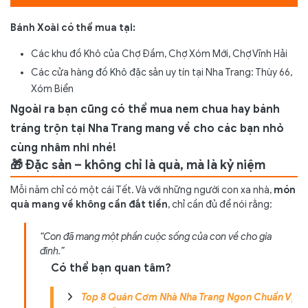
Bánh Xoài có thể mua tại:
Các khu đồ Khô của Chợ Đầm, Chợ Xóm Mới, Chợ Vĩnh Hải
Các cửa hàng đồ Khô đặc sản uy tín tại Nha Trang: Thùy 66,
Xóm Biển
Ngoài ra bạn cũng có thể mua nem chua hay bánh
tráng trộn tại Nha Trang mang về cho các bạn nhỏ
cùng nhâm nhi nhé!
🎁 Đặc sản – không chỉ là quà, mà là kỷ niệm
Mỗi năm chỉ có một cái Tết. Và với những người con xa nhà,
món
quà mang về không cần đắt tiền
, chỉ cần đủ để nói rằng:
“Con đã mang một phần cuộc sống của con về cho gia
đình.”
Có thể bạn quan tâm?
Top 8 Quán Cơm Nhà Nha Trang Ngon Chuẩn Vị