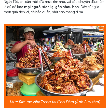
Ngày Tết, chỉ cần một đĩa mực rim nhỏ, vài câu chuyện đầu năm,
là đủ để
kéo mọi người xích lại gần nhau hơn
. Đây cũng là
món quà tiện lợi, dễ bảo quản, phù hợp mang đi xa.
Mực Rim me Nha Trang tại Chợ Đầm (Ảnh Sưu tầm)