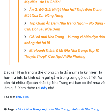
Mẹ Nấu - Ăn Là Ghiền!
Ăn Gì Để Giải Nhiệt Mùa Hè? Thực Đơn Thanh
Mát Xua Tan Nắng Nóng
Top Quán Ăn Đêm Nha Trang Ngon – No Bụng –
Cứu Đói Sau Nửa Đêm
Gỏi cá mai Nha Trang – Hương vị biển độc đáo
không thể bỏ lỡ
Mì Hoành Thánh & Mì Gia Nha Trang: Top 10
"Huyền Thoại" Của Người Địa Phương
Đặc sản Nha Trang vì thế không chỉ là đồ ăn, mà là
kỷ niệm, là
hành trình, là tình cảm gửi gắm
trong từng gói quà Tết. Và
còn rất nhiều đặc sản khác tại Nha Trang mà bạn có thể mua về
làm quà. Xem thêm tại
đây
nhé
Tác giả:
Thùy Linh
Tags:
chả cá Nha Trang
,
mực rim Nha Trang
,
bánh xoài Nha Trang