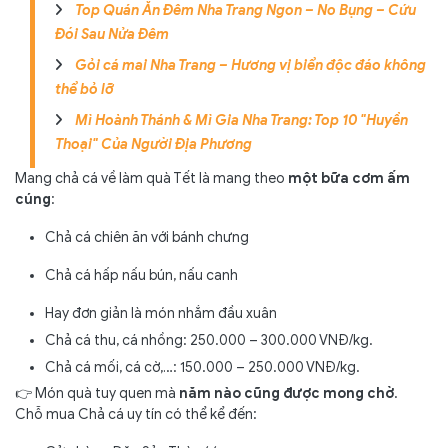
Top Quán Ăn Đêm Nha Trang Ngon – No Bụng – Cứu
Đói Sau Nửa Đêm
Gỏi cá mai Nha Trang – Hương vị biển độc đáo không
thể bỏ lỡ
Mì Hoành Thánh & Mì Gia Nha Trang: Top 10 "Huyền
Thoại" Của Người Địa Phương
Mang chả cá về làm quà Tết là mang theo
một bữa cơm ấm
cúng
:
Chả cá chiên ăn với bánh chưng
Chả cá hấp nấu bún, nấu canh
Hay đơn giản là món nhắm đầu xuân
Chả cá thu, cá nhồng: 250.000 – 300.000 VNĐ/kg.
Chả cá mối, cá cờ,…: 150.000 – 250.000 VNĐ/kg.
👉 Món quà tuy quen mà
năm nào cũng được mong chờ
.
Chỗ mua Chả cá uy tín có thể kể đến: