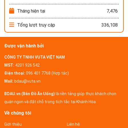
Tháng hiện tại
7,476
Tổng lượt truy cập
336,108
Được vận hành bởi
CÔNG TY TNHH VUTA VIỆT NAM
MST:
4201 926 542
Điện thoại:
096 401 7768 (Hợp tác)
Mail:
bdau@vuta.vn
BDAU.vn (Bản Đồ Ăn Uống)
là nền tảng giúp thực khách chọn
quán ngon và đặt chỗ trong tích tắc tại Khánh Hòa.
Về chúng tôi
Giới thiệu
Liên hệ