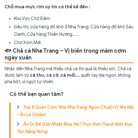
Chỗ mua mực rim uy tín có thể kể đến :
Khu Vực Chợ Đầm
Siêu thị, cửa hàng đồ khô ở Nha Trang: Cửa hàng đồ khô Sáu
Oanh, Cửa hàng Thiên Hương.....
Chợ Xóm Mới
🐟 Chả cá Nha Trang – Vị biển trong mâm cơm
ngày xuân
Nhắc đến Nha Trang mà thiếu chả cá thì quả là thiếu sót. Chả cá
được làm từ
cá thu, cá cờ, cá mối…
, quết tay dai ngon, không
pha bột, vị ngọt tự nhiên.
Có thể bạn quan tâm?
Top 8 Quán Cơm Nhà Nha Trang Ngon Chuẩn Vị Mẹ Nấu
- Ăn Là Ghiền!
Ăn Gì Để Giải Nhiệt Mùa Hè? Thực Đơn Thanh Mát Xua
Tan Nắng Nóng