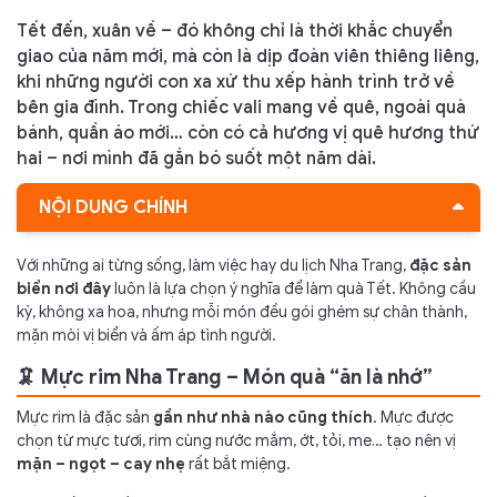
Tết đến, xuân về – đó không chỉ là thời khắc chuyển
giao của năm mới, mà còn là dịp đoàn viên thiêng liêng,
khi những người con xa xứ thu xếp hành trình trở về
bên gia đình. Trong chiếc vali mang về quê, ngoài quà
bánh, quần áo mới… còn có cả hương vị quê hương thứ
hai – nơi mình đã gắn bó suốt một năm dài.
NỘI DUNG CHÍNH
🦑 Mực rim Nha Trang – Món quà “ăn là nhớ”
Với những ai từng sống, làm việc hay du lịch Nha Trang,
đặc sản
biển nơi đây
luôn là lựa chọn ý nghĩa để làm quà Tết. Không cầu
🐟 Chả cá Nha Trang – Vị biển trong mâm cơm ngày
kỳ, không xa hoa, nhưng mỗi món đều gói ghém sự chân thành,
xuân
mặn mòi vị biển và ấm áp tình người.
🧂 Nước mắm Nha Trang – Giữ trọn hồn vị bếp Việt
🦑 Mực rim Nha Trang – Món quà “ăn là nhớ”
🍬 Bánh xoài – Món quà ngọt ngào cho ngày sum họp
Mực rim là đặc sản
gần như nhà nào cũng thích
. Mực được
🎁 Đặc sản – không chỉ là quà, mà là kỷ niệm
chọn từ mực tươi, rim cùng nước mắm, ớt, tỏi, me… tạo nên vị
mặn – ngọt – cay nhẹ
rất bắt miệng.