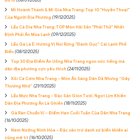
bỏ lỡ
(08/01/2026)
Mì Hoành Thánh & Mì Gia Nha Trang: Top 10 "Huyền Thoại"
Của Người Địa Phương
(19/12/2025)
Lẩu Cá Dìa Nha Trang: TOP Món Hải Sản "Phải Thử" Nhất
Định Phải Ăn Mùa Lạnh
(09/12/2025)
Lẩu Gà Lá É: Hương Vị Núi Rừng "Đánh Gục" Cái Lạnh Phố
Biển
(08/12/2025)
Top 30 Địa Điểm Ăn Uống Nha Trang ngon nức tiếng mà
dân địa phương cực yêu thích
(24/11/2025)
Xôi Cá Cơm Nha Trang – Món Ăn Sáng Dân Dã Nhưng “Gây
Thương Nhớ”
(21/11/2025)
Lẩu Mực Nha Trang – Đặc Sản Giòn Tươi, Ngọt Lịm Khiến
Dân Địa Phương Ăn Là Ghiền
(18/11/2025)
Gà Rán Chuẩn Vị – Điểm Hẹn Cuối Tuần Của Dân Nha Trang
(16/10/2025)
Nem Nướng Ninh Hòa – Đặc sản trứ danh xứ biển khiến ai
cũng mê tít
(16/10/2025)