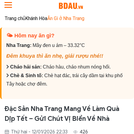
Trang chủ
Khánh Hòa
Ăn Gì ở Nha Trang
🌤 Hôm nay ăn gì?️
Nha Trang:
Mây đen u ám – 33.32°C
Đêm khuya thì ăn nhẹ, giải rượu nhé!!
Cháo hải sản:
Cháo hàu, cháo nhum nóng hổi.
Chè & Sinh tố:
Chè hạt đác, trái cây dầm tại khu phố
Tây hoặc chợ đêm.
Đặc Sản Nha Trang Mang Về Làm Quà
Dịp Tết – Gửi Chút Vị Biển Về Nhà
Thứ hai - 12/01/2026 22:33
426