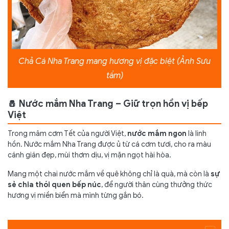
Chả Cá Nha Trang mang hương vị đặc biệt (Ảnh Sưu
tầm)
🧂 Nước mắm Nha Trang – Giữ trọn hồn vị bếp
Việt
Trong mâm cơm Tết của người Việt,
nước mắm ngon
là linh
hồn. Nước mắm Nha Trang được ủ từ cá cơm tươi, cho ra màu
cánh gián đẹp, mùi thơm dịu, vị mặn ngọt hài hòa.
Mang một chai nước mắm về quê không chỉ là quà, mà còn là
sự
sẻ chia thói quen bếp núc
, để người thân cùng thưởng thức
hương vị miền biển mà mình từng gắn bó.