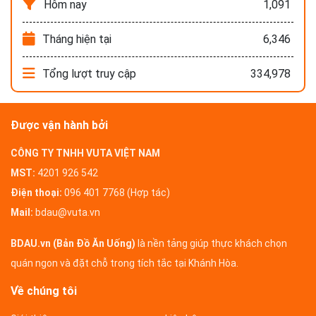
Hôm nay
1,091
Tháng hiện tại
6,346
Tổng lượt truy cập
334,978
Được vận hành bởi
CÔNG TY TNHH VUTA VIỆT NAM
MST:
4201 926 542
Điện thoại:
096 401 7768 (Hợp tác)
Mail:
bdau@vuta.vn
BDAU.vn (Bản Đồ Ăn Uống)
là nền tảng giúp thực khách chọn
quán ngon và đặt chỗ trong tích tắc tại Khánh Hòa.
Về chúng tôi