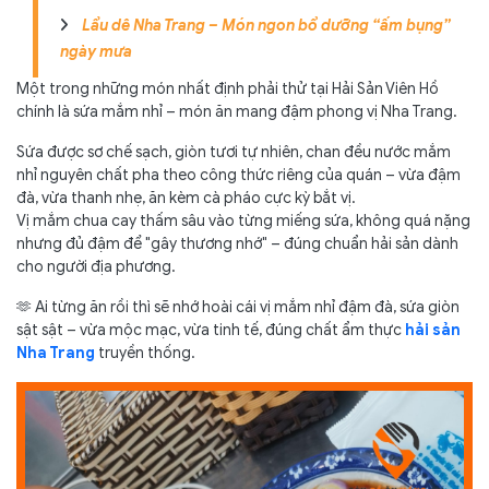
Lẩu dê Nha Trang – Món ngon bổ dưỡng “ấm bụng”
ngày mưa
Một trong những món nhất định phải thử tại Hải Sản Viên Hồ
chính là sứa mắm nhỉ – món ăn mang đậm phong vị Nha Trang.
Sứa được sơ chế sạch, giòn tươi tự nhiên, chan đều nước mắm
nhỉ nguyên chất pha theo công thức riêng của quán – vừa đậm
đà, vừa thanh nhẹ, ăn kèm cà pháo cực kỳ bắt vị.
Vị mắm chua cay thấm sâu vào từng miếng sứa, không quá nặng
nhưng đủ đậm để "gây thương nhớ" – đúng chuẩn hải sản dành
cho người địa phương.
🫶 Ai từng ăn rồi thì sẽ nhớ hoài cái vị mắm nhỉ đậm đà, sứa giòn
sật sật – vừa mộc mạc, vừa tinh tế, đúng chất ẩm thực
hải sản
Nha Trang
truyền thống.