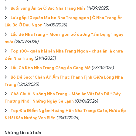
Buổi Sáng Ăn Gì Ở Bắc Nha Trang Nhỉ?
(11/09/2025)
Lưu gấp 10 quán lẩu bò Nha Trang ngon | Ở Nha Trang Ăn
Lẩu Bò Ở Đâu Ngon
(16/09/2025)
Lẩu dê Nha Trang – Món ngon bổ dưỡng “ấm bụng” ngày
mưa
(28/09/2025)
Top 100+ quán hải sản Nha Trang Ngon - chưa ăn là chưa
đến Nha Trang
(21/11/2025)
Lẩu Cá Kèo Nha Trang Càng Ăn Càng Mê
(23/11/2025)
Bồ Đề Sao: "Chân Ái" Ẩm Thực Thanh Tịnh Giữa Lòng Nha
Trang
(12/12/2025)
Chè Chuối Nướng Nha Trang – Món Ăn Vặt Dân Dã “Gây
Thương Nhớ” Những Ngày Se Lạnh
(07/01/2026)
Top Địa Điểm Ngắm Hoàng Hôn Nha Trang: Cafe, Nước Ép
& Hải Sản Nướng Ven Biển
(13/01/2026)
Những tin cũ hơn