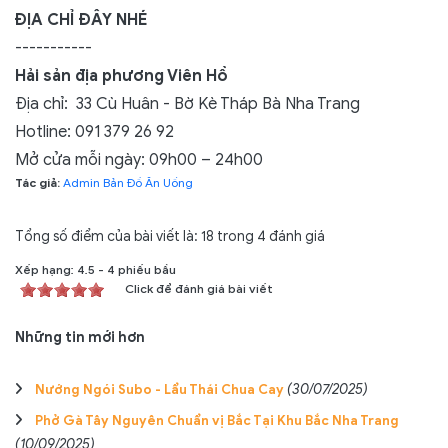
ĐỊA CHỈ ĐÂY NHÉ
-----------
Hải sản địa phương Viên Hồ
Địa chỉ: 33 Cù Huân - Bờ Kè Tháp Bà Nha Trang
Hotline: 091 379 26 92
Mở cửa mỗi ngày: 09h00 – 24h00
Tác giả:
Admin Bản Đồ Ăn Uống
Tổng số điểm của bài viết là: 18 trong 4 đánh giá
Xếp hạng:
4.5
-
4
phiếu bầu
Click để đánh giá bài viết
Những tin mới hơn
Nướng Ngói Subo - Lẩu Thái Chua Cay
(30/07/2025)
Phở Gà Tây Nguyên Chuẩn vị Bắc Tại Khu Bắc Nha Trang
(10/09/2025)