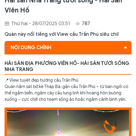
Hải sản Nha Trang tươi sống - Hải Sản
Viên Hồ
Thứ hai - 28/07/2025 03:51
787
Quán này nổi tiếng với View cầu Trần Phú siêu chil
NỘI DUNG CHÍNH
HẢI SẢN ĐỊA PHƯƠNG VIÊN HỒ- HẢI SẢN TƯƠI SỐNG
HẢI SẢN ĐỊA PHƯƠNG VIÊN HỒ- HẢI SẢN TƯƠI SỐNG
NHA TRANG
NHA TRANG
📍 View tuyệt đẹp hướng cầu Trần Phú
Quán nằm sát bờ kè Tháp Bà, gần cầu Trần Phú – từ bàn ngồi có
thể ngắm biển, ngắm cây cầu lung linh khi hoàng hôn buông
xuống – cực chill cho team sống ảo hoặc ngắm cảnh bình yên.