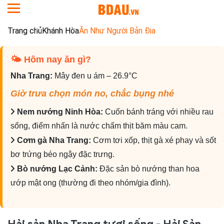
Trang chủ
Khánh Hòa
Ăn Như Người Bản Địa
🌤 Hôm nay ăn gì?️
Nha Trang:
Mây đen u ám – 26.9°C
Giờ trưa chọn món no, chắc bụng nhé
Nem nướng Ninh Hòa:
Cuốn bánh tráng với nhiều rau
sống, điểm nhấn là nước chấm thịt băm màu cam.
Cơm gà Nha Trang:
Cơm tơi xốp, thịt gà xé phay và sốt
bơ trứng béo ngậy đặc trưng.
Bò nướng Lạc Cảnh:
Đặc sản bò nướng than hoa
ướp mật ong (thường đi theo nhóm/gia đình).