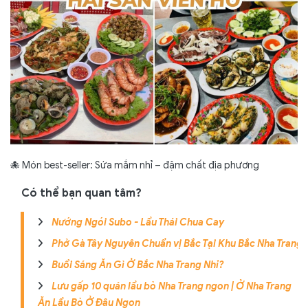
🐙 Món best-seller: Sứa mắm nhỉ – đậm chất địa phương
Có thể bạn quan tâm?
Nướng Ngói Subo - Lẩu Thái Chua Cay
Phở Gà Tây Nguyên Chuẩn vị Bắc Tại Khu Bắc Nha Trang
Buổi Sáng Ăn Gì Ở Bắc Nha Trang Nhỉ?
Lưu gấp 10 quán lẩu bò Nha Trang ngon | Ở Nha Trang
Ăn Lẩu Bò Ở Đâu Ngon