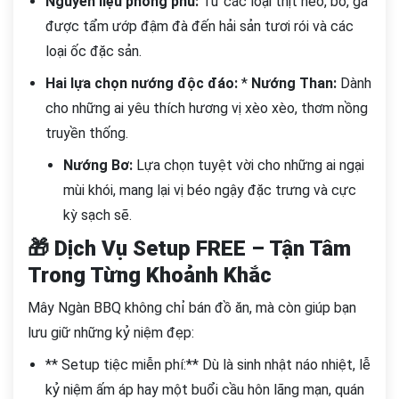
Nguyên liệu phong phú:
Từ các loại thịt heo, bò, gà
được tẩm ướp đậm đà đến hải sản tươi rói và các
loại ốc đặc sản.
Hai lựa chọn nướng độc đáo:
*
Nướng Than:
Dành
cho những ai yêu thích hương vị xèo xèo, thơm nồng
truyền thống.
Nướng Bơ:
Lựa chọn tuyệt vời cho những ai ngại
mùi khói, mang lại vị béo ngậy đặc trưng và cực
kỳ sạch sẽ.
🎁 Dịch Vụ Setup FREE – Tận Tâm
Trong Từng Khoảnh Khắc
Mây Ngàn BBQ không chỉ bán đồ ăn, mà còn giúp bạn
lưu giữ những kỷ niệm đẹp:
** Setup tiệc miễn phí:** Dù là sinh nhật náo nhiệt, lễ
kỷ niệm ấm áp hay một buổi cầu hôn lãng mạn, quán