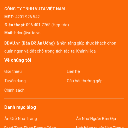
CÔNG TY TNHH VUTA VIỆT NAM
MST:
4201 926 542
Điện thoại:
096 401 7768 (Hợp tác)
Mail:
bdau@vuta.vn
BDAU.vn (Bản Đồ Ăn Uống)
là nền tảng giúp thực khách chọn
quán ngon và đặt chỗ trong tích tắc tại Khánh Hòa.
Về chúng tôi
Giới thiệu
Liên hệ
Tuyển dụng
Câu hỏi thường gặp
Chính sách
Danh mục blog
Ăn Gì ở Nha Trang
Ăn Như Người Bản Địa
Food Tour Theo Phong Cách
Nhà hàng uy tín Nha Trang