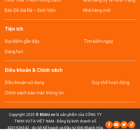
Bản Đồ Giá Rẻ – Sinh Viên
Nhà hàng mới
Tiện ích
Địa điểm gần đây
Tìm kiếm ngay
Đang hot
Điều khoản & Chính sách
Điều khoản sử dụng
Quy chế hoạt động
Chính sách bảo mật thông tin
Copyright 2025 ©
BDAU.vn
là sản phẩm của CÔNG TY
TNHH VUTA VIỆT NAM - Đăng ký kinh doanh số
4201926542 - do Sở Kế hoạch và Đầu tư tỉnh Khánh Hòa
cấp lần đầu ngày 06 tháng 04 năm 2021