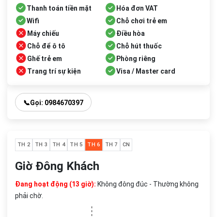
Thanh toán tiền mặt
Hóa đơn VAT
Wifi
Chỗ chơi trẻ em
Máy chiếu
Điều hòa
Chỗ để ô tô
Chỗ hút thuốc
Ghế trẻ em
Phòng riêng
Trang trí sự kiện
Visa / Master card
📞
Gọi: 0984670397
TH 2
TH 3
TH 4
TH 5
TH 6
TH 7
CN
Giờ Đông Khách
Đang hoạt động (13 giờ):
Không đông đúc - Thường không
phải chờ.