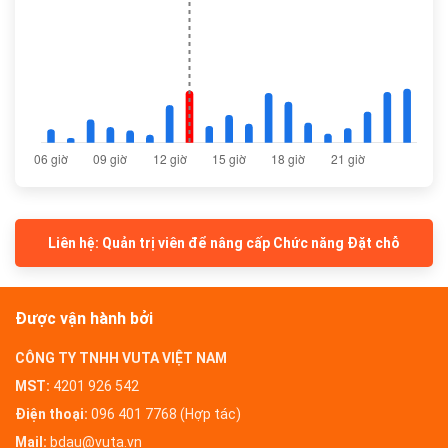
Liên hệ: Quản trị viên để nâng cấp Chức năng Đặt chỗ
Được vận hành bởi
CÔNG TY TNHH VUTA VIỆT NAM
MST:
4201 926 542
Điện thoại:
096 401 7768 (Hợp tác)
Mail:
bdau@vuta.vn