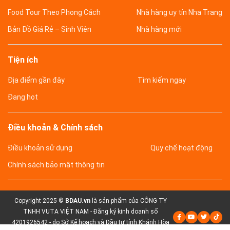
Food Tour Theo Phong Cách
Nhà hàng uy tín Nha Trang
Bản Đồ Giá Rẻ – Sinh Viên
Nhà hàng mới
Tiện ích
Địa điểm gần đây
Tìm kiếm ngay
Đang hot
Điều khoản & Chính sách
Điều khoản sử dụng
Quy chế hoạt động
Chính sách bảo mật thông tin
Copyright 2025 ©
BDAU.vn
là sản phẩm của CÔNG TY
TNHH VUTA VIỆT NAM - Đăng ký kinh doanh số
4201926542 - do Sở Kế hoạch và Đầu tư tỉnh Khánh Hòa