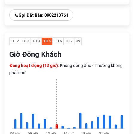
📞
Gọi Đặt Bàn: 0902213761
TH 2
TH 3
TH 4
TH 5
TH 6
TH 7
CN
Giờ Đông Khách
Đang hoạt động (13 giờ):
Không đông đúc - Thường không
phải chờ.