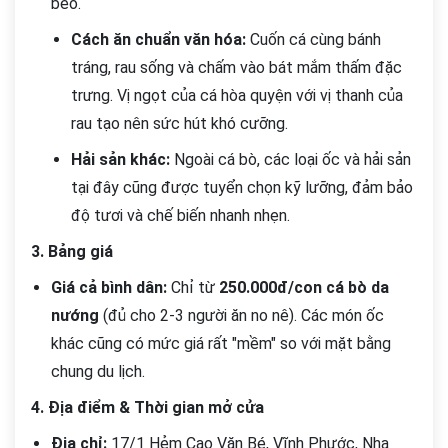
béo.
Cách ăn chuẩn văn hóa:
Cuốn cá cùng bánh
tráng, rau sống và chấm vào bát mắm thấm đặc
trưng. Vị ngọt của cá hòa quyện với vị thanh của
rau tạo nên sức hút khó cưỡng.
Hải sản khác:
Ngoài cá bò, các loại ốc và hải sản
tại đây cũng được tuyển chọn kỹ lưỡng, đảm bảo
độ tươi và chế biến nhanh nhẹn.
3. Bảng giá
Giá cả bình dân:
Chỉ từ
250.000đ/con cá bò da
nướng
(đủ cho 2-3 người ăn no nê). Các món ốc
khác cũng có mức giá rất "mềm" so với mặt bằng
chung du lịch.
4. Địa điểm & Thời gian mở cửa
Địa chỉ:
17/1 Hẻm Cao Văn Bé, Vĩnh Phước, Nha