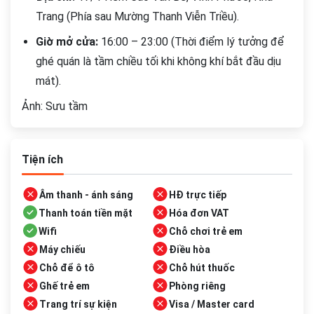
Trang (Phía sau Mường Thanh Viễn Triều).
Giờ mở cửa:
16:00 – 23:00 (Thời điểm lý tưởng để
ghé quán là tầm chiều tối khi không khí bắt đầu dịu
mát).
Ảnh: Sưu tầm
Tiện ích
Âm thanh - ánh sáng
HĐ trực tiếp
Thanh toán tiền mặt
Hóa đơn VAT
Wifi
Chỗ chơi trẻ em
Máy chiếu
Điều hòa
Chỗ để ô tô
Chỗ hút thuốc
Ghế trẻ em
Phòng riêng
Trang trí sự kiện
Visa / Master card