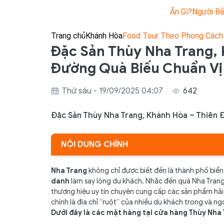
Ăn Gì?
Người Bả
Trang chủ
Khánh Hòa
Food Tour Theo Phong Cách
Đặc Sản Thùy Nha Trang, 
Đường Quà Biếu Chuẩn Vị
Thứ sáu - 19/09/2025 04:07
642
Đặc Sản Thùy Nha Trang, Khánh Hòa – Thiên 
NỘI DUNG CHÍNH
1. Đặc sản hải sản khô – Hương vị biển mặn mòi
Nha Trang
không chỉ được biết đến là thành phố biển d
danh
làm say lòng du khách. Nhắc đến quà Nha Tran
2. Chả cá & chả mực – Món ngon trứ danh Nha T
thương hiệu uy tín chuyên cung cấp các sản phẩm hải
3. Nước mắm nhỉ – Linh hồn ẩm thực Khánh Hòa
chính là địa chỉ “ruột” của nhiều du khách trong và n
Dưới đây là các mặt hàng tại cửa hàng Thùy Nha
4. Yến sào Khánh Hòa – Quà biếu sang trọng