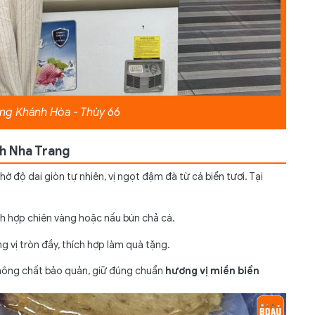
ang Khánh Hòa - Thùy 66
h Nha Trang
hờ độ dai giòn tự nhiên, vị ngọt đậm đà từ cá biển tươi. Tại
ch hợp chiên vàng hoặc nấu bún chả cá.
g vị tròn đầy, thích hợp làm quà tặng.
không chất bảo quản, giữ đúng chuẩn
hương vị miền biển