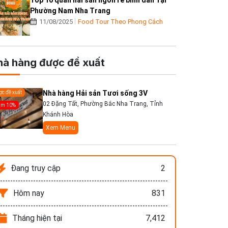
Top 10 quán hải sản ngon rẻ bình dân Tại
Phường Nam Nha Trang
11/08/2025
Food Tour Theo Phong Cách
hà hàng được đề xuất
Nhà hàng Hải sản Tươi sống 3V
c đề xuất
02 Đặng Tất, Phường Bắc Nha Trang, Tỉnh
ảm 10%
Khánh Hòa
Xem Menu
Đang truy cập
2
Hôm nay
831
Tháng hiện tại
7,412