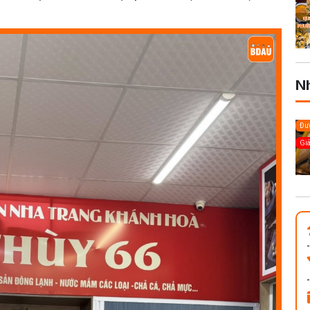
N
Đượ
Gi