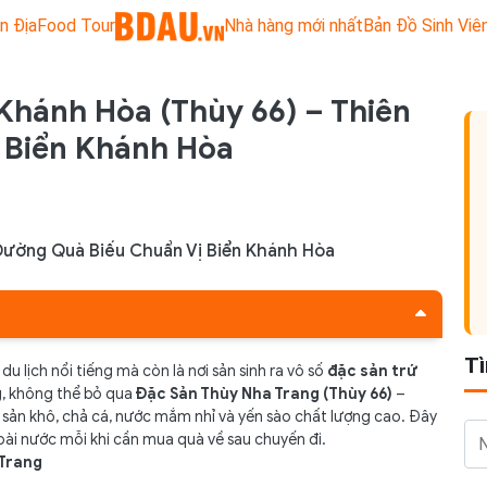
n Địa
Food Tour
Nhà hàng mới nhất
Bản Đồ Sinh Viê
Khánh Hòa (Thùy 66) – Thiên
 Biển Khánh Hòa
Đường Quà Biếu Chuẩn Vị Biển Khánh Hòa
T
u lịch nổi tiếng mà còn là nơi sản sinh ra vô số
đặc sản trứ
g, không thể bỏ qua
Đặc Sản Thùy Nha Trang (Thùy 66)
–
rang
 sản khô, chả cá, nước mắm nhỉ và yến sào chất lượng cao. Đây
goài nước mỗi khi cần mua quà về sau chuyến đi.
 Trang