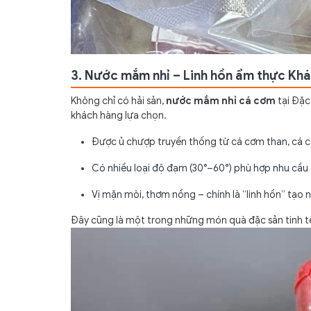
3. Nước mắm nhỉ – Linh hồn ẩm thực Kh
Không chỉ có hải sản,
nước mắm nhỉ cá cơm
tại Đặc
khách hàng lựa chọn.
Được ủ chượp truyền thống từ cá cơm than, cá 
Có nhiều loại độ đạm (30°–60°) phù hợp nhu cầu 
Vị mặn mòi, thơm nồng – chính là “linh hồn” tạo
Đây cũng là một trong những món quà đặc sản tinh tế