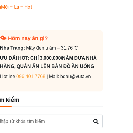
n
Mới – Lạ – Hot
🌤 Hôm nay ăn gì?️
Nha Trang:
Mây đen u ám – 31.76°C
ƯU ĐÃI HOT: CHỈ 3.000.000/NĂM ĐƯA NHÀ
HÀNG, QUÁN ĂN LÊN BẢN ĐỒ ĂN UỐNG
Hotline
096 401 7768
| Mail: bdau@vuta.vn
ìm kiếm