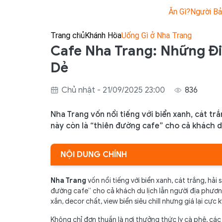
Ăn Gì?
Người Bả
Trang chủ
Khánh Hòa
Uống Gì ở Nha Trang
Cafe Nha Trang: Những Đ
Dẻ
Chủ nhật - 21/09/2025 23:00
836
Nha Trang vốn nổi tiếng với biển xanh, cát trắ
này còn là “thiên đường cafe” cho cả khách d
NỘI DUNG CHÍNH
1. Đi cafe ở Nha Trang có gì thú vị?
Nha Trang
vốn nổi tiếng với biển xanh, cát trắng, hải 
đường cafe” cho cả khách du lịch lẫn người địa phươ
2. Danh sách quán cafe Nha Trang đẹp – ngon – 
xắn, decor chất, view biển siêu chill nhưng giá lại cực k
2.1. Ola Café – Không gian xinh xắn, giá hạt dẻ
Không chỉ đơn thuần là nơi thưởng thức ly cà phê, cá