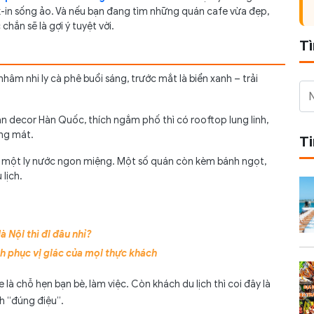
iện đại
ck-in sống ảo. Và nếu bạn đang tìm những quán cafe vừa đẹp,
 Nha Trang
chắn sẽ là gợi ý tuyệt vời.
T
phố
ng phố
hâm nhi ly cà phê buổi sáng, trước mắt là biển xanh – trải
án decor Hàn Quốc, thích ngắm phố thì có rooftop lung linh,
áng mát.
T
ay một ly nước ngon miệng. Một số quán còn kèm bánh ngọt,
 lịch.
 Nội thì đi đâu nhỉ?
h phục vị giác của mọi thực khách
e là chỗ hẹn bạn bè, làm việc. Còn khách du lịch thì coi đây là
h “đúng điệu”.