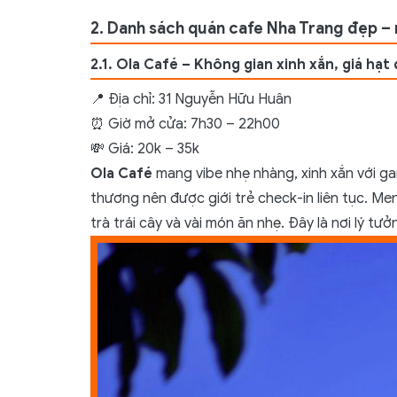
2. Danh sách quán cafe Nha Trang đẹp – 
2.1. Ola Café – Không gian xinh xắn, giá hạt
📍 Địa chỉ: 31 Nguyễn Hữu Huân
⏰ Giờ mở cửa: 7h30 – 22h00
💸 Giá: 20k – 35k
Ola Café
mang vibe nhẹ nhàng, xinh xắn với g
thương nên được giới trẻ check-in liên tục. Me
trà trái cây và vài món ăn nhẹ. Đây là nơi lý t