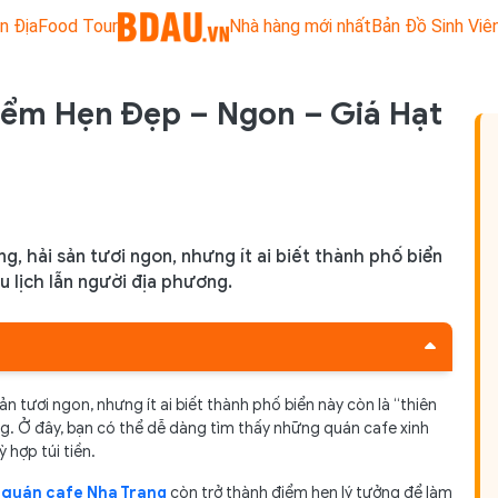
n Địa
Food Tour
Nhà hàng mới nhất
Bản Đồ Sinh Viê
iểm Hẹn Đẹp – Ngon – Giá Hạt
ng, hải sản tươi ngon, nhưng ít ai biết thành phố biển
u lịch lẫn người địa phương.
sản tươi ngon, nhưng ít ai biết thành phố biển này còn là “thiên
ng. Ở đây, bạn có thể dễ dàng tìm thấy những quán cafe xinh
giá hạt dẻ
ỳ hợp túi tiền.
c
quán cafe Nha Trang
còn trở thành điểm hẹn lý tưởng để làm