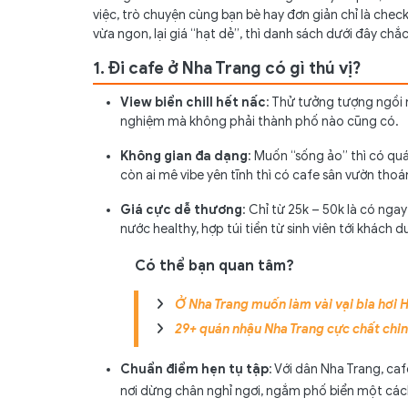
2.2. Lumen Coffee – Góc cà phê phong cách h
việc, trò chuyện cùng bạn bè hay đơn giản chỉ là che
2.3. Chốn Bình Yên – Cafe trên cao ngắm trọn
vừa ngon, lại giá “hạt dẻ”, thì danh sách dưới đây chắc 
2.4. AN Café – Quán nhỏ ấm cúng giữa lòng 
1. Đi cafe ở Nha Trang có gì thú vị?
2.5. Hoa Đồng Nội – Quán cafe hoa lá giữa lò
View biển chill hết nấc
: Thử tưởng tượng ngồi n
2.6. Vũ Garden – Không gian sân vườn rộng rãi
nghiệm mà không phải thành phố nào cũng có.
2.7. Cafe Hòn Chồng – View biển lãng mạn
Không gian đa dạng
: Muốn “sống ảo” thì có qu
2.8. Gác de.art - Quán cafe nghệ thuật
còn ai mê vibe yên tĩnh thì có cafe sân vườn tho
2.9. Mango Coffee – Quán cafe trẻ trung
Giá cực dễ thương
: Chỉ từ 25k – 50k là có ng
2.10. Tiệm Cà Phê – Góc nhỏ xưa cũ
nước healthy, hợp túi tiền từ sinh viên tới khách du
2.11. Rainforest – Quán cafe 'rừng nhiệt đới'
Có thể bạn quan tâm?
2.12. Cafe Hoàng Tuấn – View biển Hòn Chồng
Ở Nha Trang muốn làm vài vại bia hơi Hà
29+ quán nhậu Nha Trang cực chất chin
Chuẩn điểm hẹn tụ tập
: Với dân Nha Trang, caf
nơi dừng chân nghỉ ngơi, ngắm phố biển một các