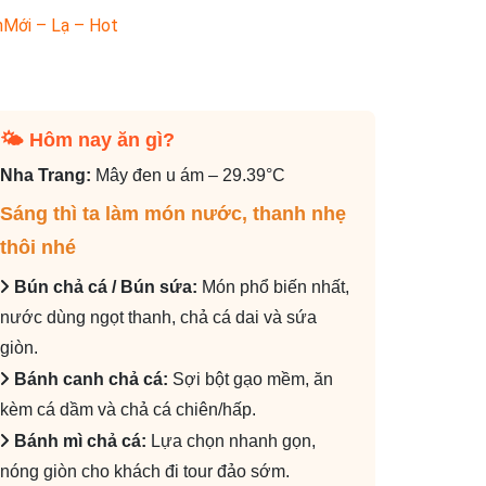
n
Mới – Lạ – Hot
🌤 Hôm nay ăn gì?️
Nha Trang:
Mây đen u ám – 29.39°C
Sáng thì ta làm món nước, thanh nhẹ
thôi nhé
Bún chả cá / Bún sứa:
Món phổ biến nhất,
nước dùng ngọt thanh, chả cá dai và sứa
giòn.
Bánh canh chả cá:
Sợi bột gạo mềm, ăn
kèm cá dầm và chả cá chiên/hấp.
Bánh mì chả cá:
Lựa chọn nhanh gọn,
nóng giòn cho khách đi tour đảo sớm.