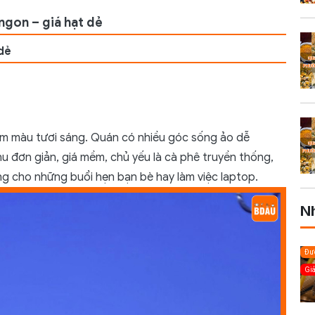
ngon – giá hạt dẻ
 dẻ
am màu tươi sáng. Quán có nhiều góc sống ảo dễ
nu đơn giản, giá mềm, chủ yếu là cà phê truyền thống,
ưởng cho những buổi hẹn bạn bè hay làm việc laptop.
N
Đượ
Gi