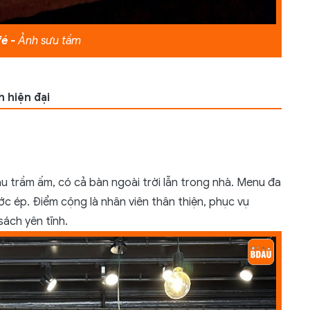
fé -
Ảnh sưu tầm
 hiện đại
àu trầm ấm, có cả bàn ngoài trời lẫn trong nhà. Menu đa
c ép. Điểm cộng là nhân viên thân thiện, phục vụ
sách yên tĩnh.