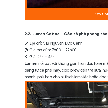
Ola Ca
2.2. Lumen Coffee – Góc cà phê phong cách
📍 Địa chỉ: 51B Nguyễn Đức Cảnh
⏰ Giờ mở cửa: 7h00 – 22h00
💸 Giá: 25k – 45k
Lumen
nổi bật với không gian hiện đại, tone m
dạng từ cà phê máy, cold brew đến trà sữa, nướ
nhanh, phù hợp cho ai thích làm việc hoặc đọc 