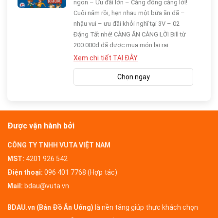
ngon – Ưu đãi lớn – Càng đông càng lời!
Cuối năm rồi, hẹn nhau một bữa ăn đã –
nhậu vui – ưu đãi khỏi nghĩ tại 3V – 02
Đặng Tất nhé! CÀNG ĂN CÀNG LỜI Bill từ
200.000đ đã được mua món lai rai
Xem chi tiết TẠI ĐÂY
Chọn ngay
Được vận hành bởi
CÔNG TY TNHH VUTA VIỆT NAM
MST:
4201 926 542
Điện thoại:
096 401 7768 (Hợp tác)
Mail:
bdau@vuta.vn
BDAU.vn (Bản Đồ Ăn Uống)
là nền tảng giúp thực khách chọn